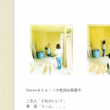
Farrow＆ｂａｌｌの色決め真最中。
ご主人「どれがいい？」
奥 様「う～ん。。。」