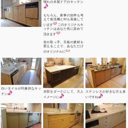
憧れの木製ドアのキッチン
もちろん、家事の効率も考
えて食洗機とIHも装備して
います
このオリジナルキ
ッチンはあなた色に染めて
頂きます
色や取っ手、天板の素材を
変えることで、あなただけ
のオリジナルに
白いタイルが印象的なキッ
木部をダークにして、大人
ステンレスが好きな方も多
チン
イメージに
いですね