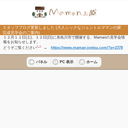
スタッフブログ更新しました (大人シックなジェントルママンの家
完成見学会のご案内)
１２月１１日(土)、１２日(日)に糸魚川市で開催する、
Mamanの見学会情
報をお知らせします。
どうぞご覧ください
→
https://www.maman-joetsu.com/?p=2378
パネル
PC 表示
ホーム