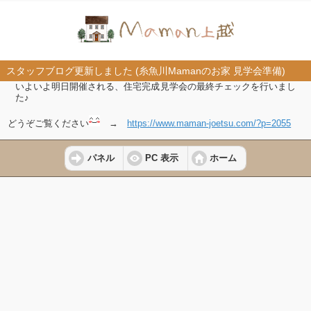
スタッフブログ更新しました (糸魚川Mamanのお家 見学会準備)
いよいよ明日開催される、住宅完成見学会の最終チェックを行いまし
た♪
どうぞご覧ください
→
https://www.maman-joetsu.com/?p=2055
パネル
PC 表示
ホーム